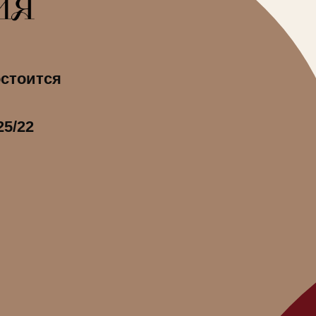
остоится
й
25/22